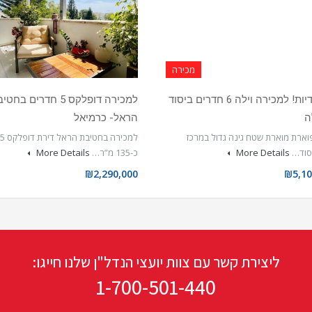
מכירה
בבלעדיות! למכירה וילה 6 חדרים ביסוד
למכירה דופלקס 5 חדרים בחט
ה
הראל- כרמיאל
וארת מוארת שטח גינה גדול במרכז
יסוד…
More Details
כ-135 מ”ר…
More Details
₪2,290,000
₪5,10
ליצירת קשר עם צוות יועצי הנדל"ן שלנו חייגו:
1-700-501-440