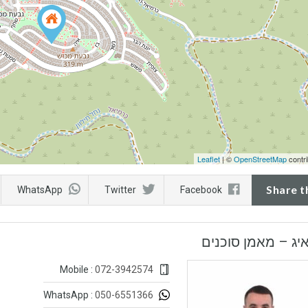
Leaflet
| ©
OpenStreetMap
contri
Share t
WhatsApp
Twitter
Facebook
איג – מאמן סוכנים
072-3942574
Mobile :
050-6551366
WhatsApp :