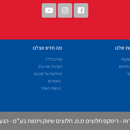
ת שלנו
מה חדש אצלנו
שקעה
קורס נדל"ן
 חדשים
הערכת שווי נכס
רי
המלצות על סוכנים
מאמרים
נגישות האתר
 - רימקס חלוצים מ.מ. חלוצים שיווק ויזמות בע"מ - הגעתון 40/2 נ