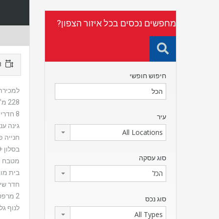
מחפשים נכסים בכל איזור הצפון?
228 מ"ר
חיפוש חופשי
למכירה 
228 מ”ר בארנונה על מגרש של 450 מ”ר.
8 חדרים שהוסבו ל-5 (ועוד 2 יחידות דיור פעילות)
עיר
גינה ע
All Locations
חנייה פ
בסלון +
סוג עסקה
מטבח מר
בית מוא
הכל
חדר שיר
2 מרפסות, אחת גדולה של כ- 40 מ”ר שפונה
סוג נכס
לנוף גל
All Types