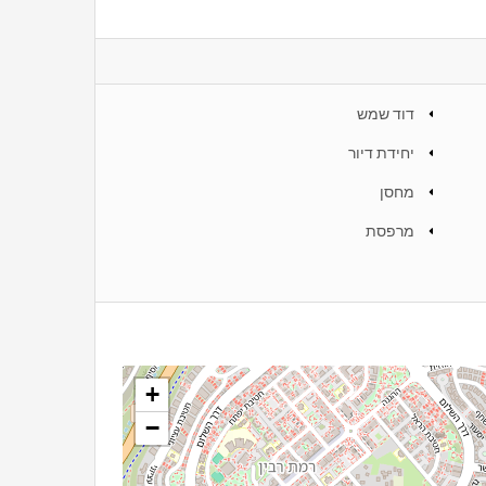
דוד שמש
יחידת דיור
מחסן
מרפסת
+
−