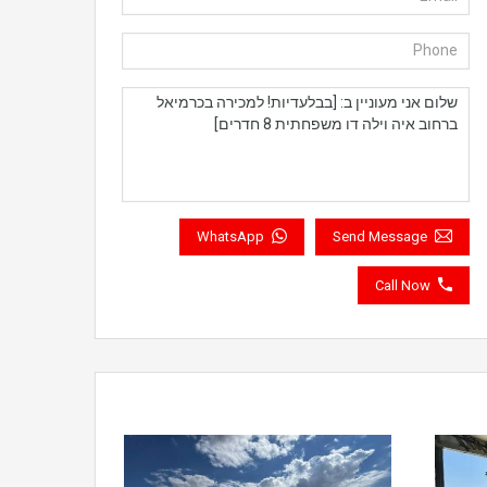
WhatsApp
Send Message
Call Now