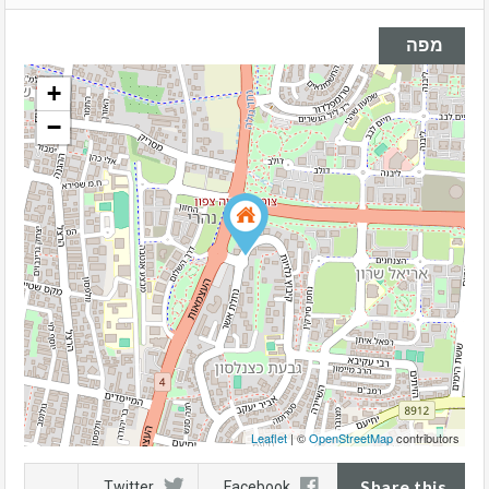
מפה
+
−
Leaflet
| ©
OpenStreetMap
contributors
Share this
Twitter
Facebook