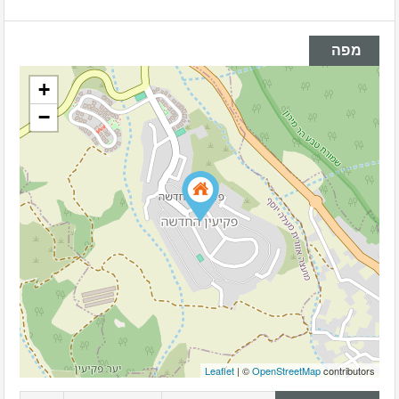
מפה
+
−
Leaflet
| ©
OpenStreetMap
contributors