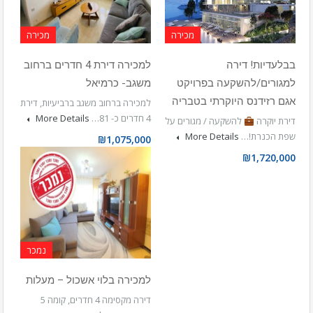
מכירה
מכירה
בבלעדיות! דירה
למכירה דירת 4 חדרים ברחוב
למגורים/להשקעה בפרויקט
משגב- כרמיאל
אגם רזידנס היוקרתי בטבריה
למכירה ברחוב משגב ברביעיות, דירת
4 חדרים כ- 81…
More Details
דירת יוקרה
להשקעה / מגורים על
שפת הכנרת!…
More Details
₪1,075,000
₪1,720,000
נמכר
למכירה בלוי אשכול – מעלות
דירה מקסימה 4 חדרים, קומה 5