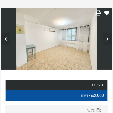
השכרה
₪2,000
- דירה
72 מ"ר