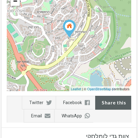
−
Leaflet
| ©
OpenStreetMap
contributors
Share this
Twitter
Facebook
Email
WhatsApp
צוות גדי לומלסקי