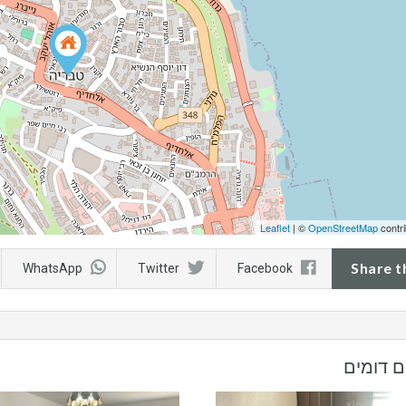
Leaflet
| ©
OpenStreetMap
contri
Share t
WhatsApp
Twitter
Facebook
ם דומים