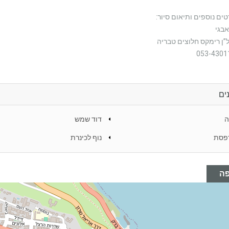
ים נוספים ותיאום סיור:
אבגי
ל”ן רימקס חלוצים טבריה
ים
ה
דוד שמש
פסת
נוף לכינרת
ה