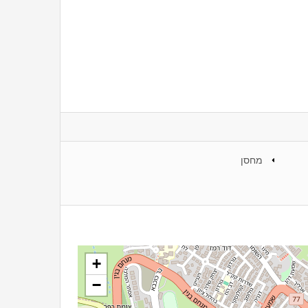
מחסן
+
−