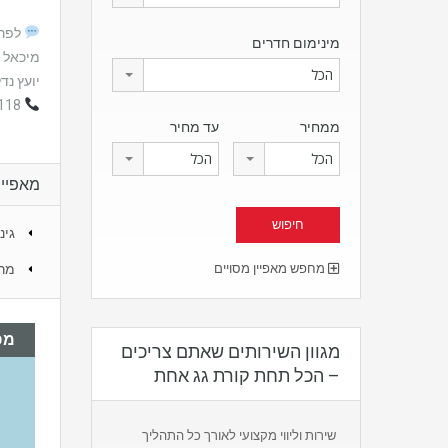
לפרט
מינימום חדרים
מיכאל 
הכל
יועץ נד
053-4301118
ממחיר
עד מחיר
הכל
הכל
מאפיינ
גינ
מר
מחפש מאפיין מסויים
מפ
מגוון השירותים שאתם צריכים
– הכל תחת קורת גג אחת
שירות וליווי מקצועי לאורך כל התהליך