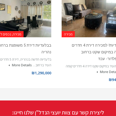
מכירה
מכירה, נכסים 
בבלעדיות! למכירה דירת 4 חדרים
בבלעדיות דירת 5 משופצת ב
 במיקום שקט ברחוב
נהריה
דור- עכו!
בלעדיות חדשה בנהריה
העיר ברחוב…
More Details
במרכז העיר במיקום שקט דירה 4 חדרים קומה
More Deta
₪1,290,000
₪94
ליצירת קשר עם צוות יועצי הנדל"ן שלנו חייגו: