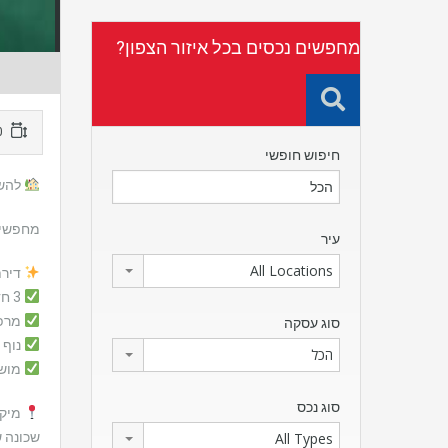
מחפשים נכסים בכל איזור הצפון?
110 מ"ר
חיפוש חופשי
להשכ
מחפשים
עיר
All Locations
דירת
3 חדרים נוחים
מרפס
סוג עסקה
נוף 
הכל
מושק
סוג נכס
מיקו
שכונה 
All Types