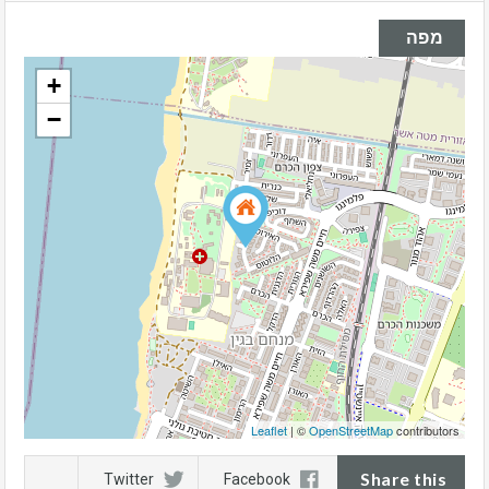
מפה
+
−
Leaflet
| ©
OpenStreetMap
contributors
Share this
Twitter
Facebook