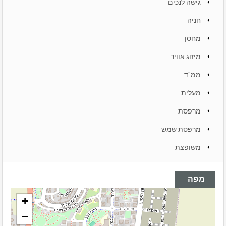
גישה לנכים
חניה
מחסן
מיזוג אוויר
ממ"ד
מעלית
מרפסת
מרפסת שמש
משופצת
מפה
+
−