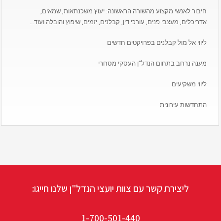
חיבור לאנשי מקצוע מהשורה הראשונה: יעוץ משכנתאות, שמאים,
אדריכלים, מעצבי פנים, עורכי דין, קבלנים, יזמים, שיפוץ והובלה ועוד…
ליווי אל מול קבלנים בפרויקטים חדשים
מענה נרחב בתחום הנדל”ן העסקי מסחרי
ליווי משקיעים
התחדשות עירונית
ליצירת קשר עם צוות יועצי הנדל"ן שלנו חייגו:
1-700-501-440