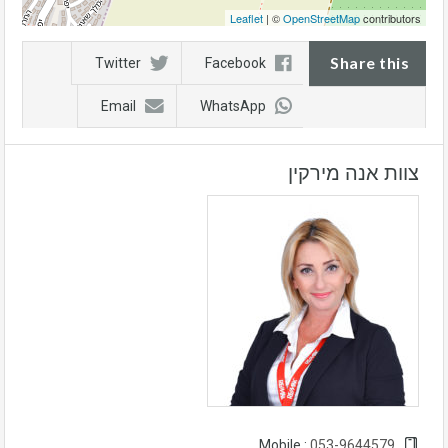
Leaflet
| ©
OpenStreetMap
contributors
Share this
Twitter
Facebook
Email
WhatsApp
צוות אנה מירקין
053-9644579
Mobile :