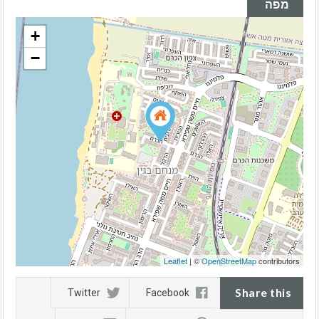
מפה
+
−
Leaflet
| ©
OpenStreetMap
contributors
Share this
Twitter
Facebook