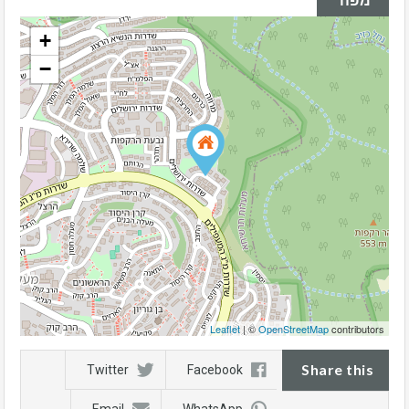
+
−
Leaflet
| ©
OpenStreetMap
contributors
Share this
Twitter
Facebook