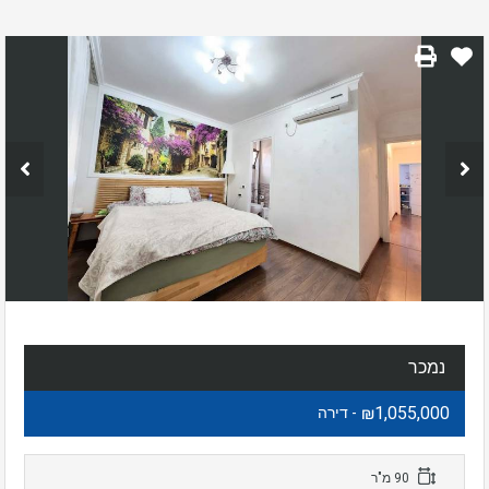
נמכר
₪1,055,000
- דירה
90 מ"ר