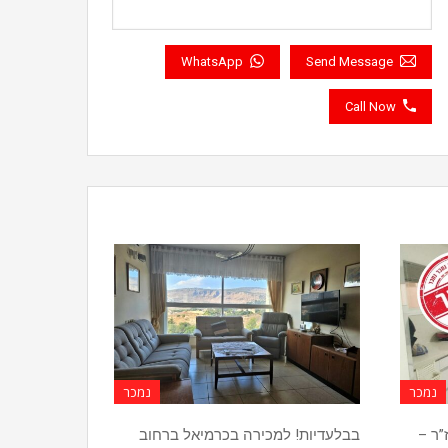
WhatsApp
Send Message
Call Now
נמכר
נמכר
ז”ר –
בבלעדיות! למכירה בכרמיאל ברחוב