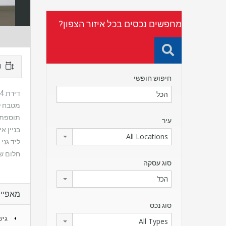
מחפשים נכסים בכל איזור הצפון?
100 מ"ר
חיפוש חופשי
דירת 4 חדרים יפהפייה, משופצת מהיסוד,
מטבח לב
תוספת 
עיר
בניין אי
All Locations
ליד גני
חלום של
סוג עסקה
הכל
מאפיינ
סוג נכס
גיש
All Types