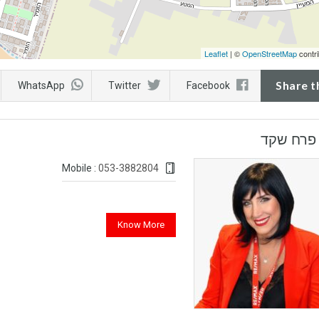
Leaflet
| ©
OpenStreetMap
contri
Share t
WhatsApp
Twitter
Facebook
 פרח שקד
053-3882804
Mobile :
Know More