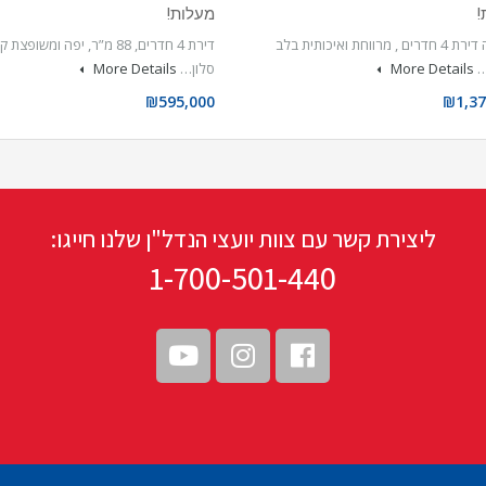
!
מעלות!
למכירה דירת 4 חדרים , מרווחת ואיכותית בלב
דירת 4 חדרים, 88 מ”ר, יפה ומשופ
…
More Details
סלון…
More Details
₪595,000
₪1,37
ליצירת קשר עם צוות יועצי הנדל"ן שלנו חייגו:
1-700-501-440