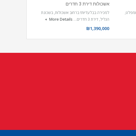
אשכולות דירת 3 חדרים
צת קומפלט,
למכירה בבלעדיות! ברחוב אשכולות, בשכונת
הגליל, דירת 3 חדרים…
More Details
₪1,390,000