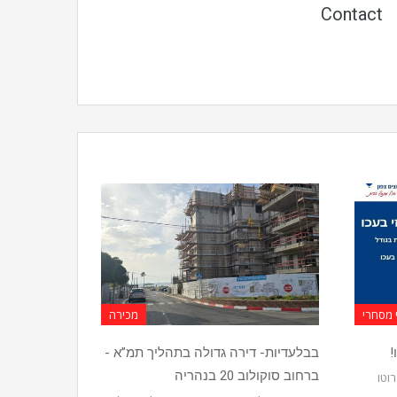
Contact
 מסחרי
מכירה
!
בבלעדיות- דירה גדולה בתהליך תמ”א -
ברחוב סוקולוב 20 בנהריה
ל 550 מ”ר ברוטו