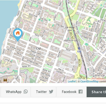
Leaflet
| ©
OpenStreetMap
contri
Share t
WhatsApp
Twitter
Facebook