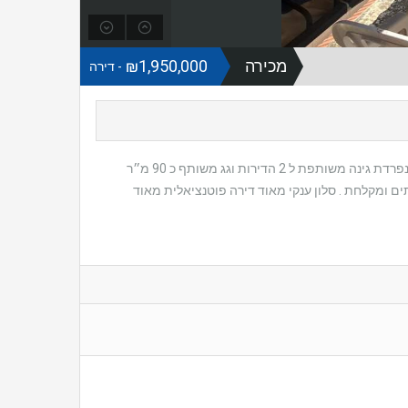
מכירה
₪1,950,000
- דירה
למכירה במרכז העיר נכס מיוחד כ 160 מ״ר רק 2 דירות קרקע וראשונה לכל דירה כניסה נפרדת גינה משותפת ל 2 הדירות וגג משותף כ 90 מ״ר
 באמצעות השער הפרטי לדירה 3 חדרים מרווחים מטבח בנפרד 2 שירותים ומקלחת . סלון ענקי מאוד דירה פוטנציאלית מאוד