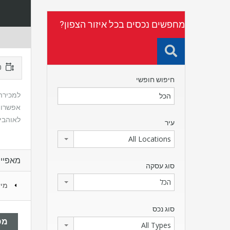
מחפשים נכסים בכל איזור הצפון?
160 מטר
חיפוש חופשי
לאוהבי השקט רק 2 די
עיר
All Locations
מאפיינ
סוג עסקה
הכל
מיז
סוג נכס
מפ
All Types