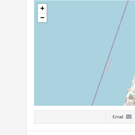
+
−
Email