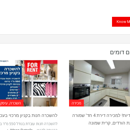
Know M
ם דומים
מכירה
השכרה, עיסקי
בבלעדיות! למכירה דירת 4 חד’ שמורה
להשכרה חנות בקניון מרכזי בעכו
 הורדים, קרית שמונה
להשכרה חנות עובדת בגוד
בכניסה לקניון…
More Details