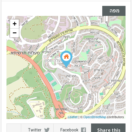
מפה
+
−
Leaflet
| ©
OpenStreetMap
contributors
Share this
Twitter
Facebook