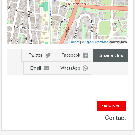
Leaflet
| ©
OpenStreetMap
contributors
Share this
Twitter
Facebook
Email
WhatsApp
Know More
Contact