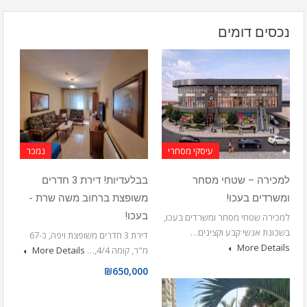
נכסים דומים
עיסקי מסחרי
נמכר
למכירה – שטחי מסחר
בבלעדיות! דירת 3 חדרים
ומשרדים בעכו!
משופצת ברחוב משה שרת -
בעכו!
למכירה שטחי מסחר ומשרדים בעכו,
בשכונת אנשי קבע וקצינים…
דירת 3 חדרים משופצת ויפה, כ-67
More Details
מ"ר, קומה 4/4,…
More Details
₪650,000