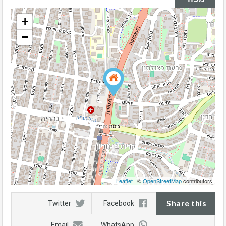
+
−
Leaflet
| ©
OpenStreetMap
contributors
Share this
Twitter
Facebook
Email
WhatsApp