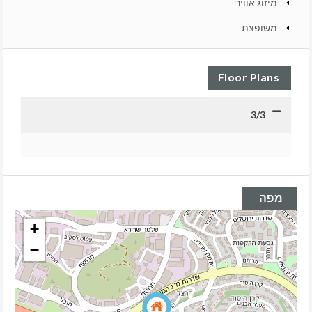
מיזוג אוויר
משופצת
Floor Plans
3/3
מפה
+
−