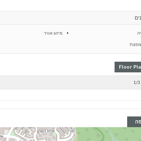
ים
ה
מיזוג אוויר
ופצת
Floor Pl
1/3
ה