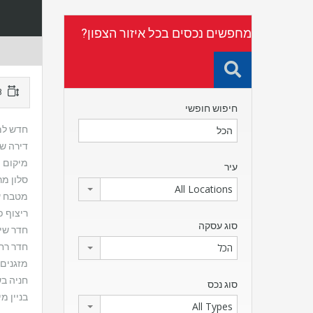
מחפשים נכסים בכל איזור הצפון?
48 מ"ר
חיפוש חופשי
חדש למכירה ב
דירה שמ
מיקום מ
עיר
סלון מר
All Locations
מטבח ע
ריצוף פ
סוג עסקה
חדר שינ
חדר רחצ
הכל
מזגנים 
חניה בש
סוג נכס
בניין מ
All Types