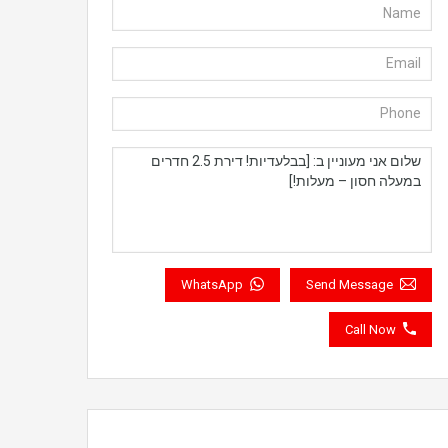
WhatsApp
Send Message
Call Now