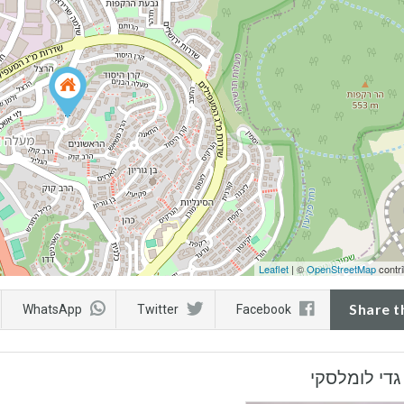
Leaflet
| ©
OpenStreetMap
contri
Share t
WhatsApp
Twitter
Facebook
גדי לומלסקי