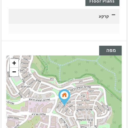
Floor Plans
קרקע
מפה
+
−