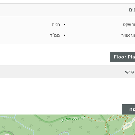
ים
ר שקט
חניה
וג אוויר
ממ"ד
Floor Pl
קרקע
ה