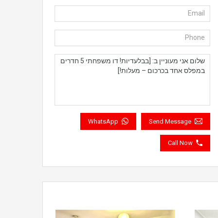
WhatsApp
Send Message
Call Now