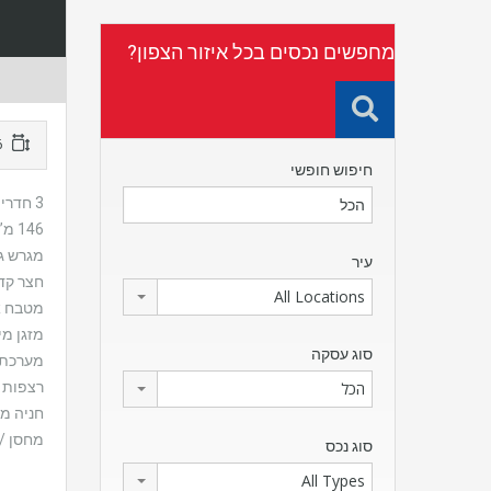
מחפשים נכסים בכל איזור הצפון?
146 מ"ר
חיפוש חופשי
3 חדרים מרווחים + ממ”ד + סלון
146 מ”ר בנוי (לפי ארנונה)
מגרש גדול 
עיר
חצר קדמ
All Locations
מטבח אי
מזגן מי
סוג עסקה
מערכת 
רצפות 
הכל
חניה מ
מחסן /
סוג נכס
All Types