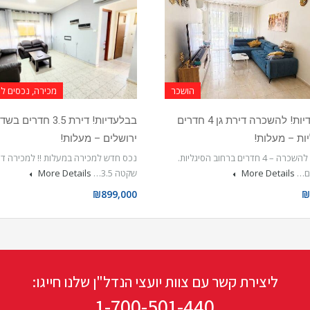
הושכר
מכירה, נכסים 
בבלעדיות! להשכרה דירת גן 4 חדרים
בבלעדיות! דירת 3.5 חדרים בשד
ות – מעלות!
ירושלים – מעלות!
דירת גן להשכרה – 4 חדרים ברחוב הסיגליות.
נכס חדש למכירה במעלות !! למכירה די
ם…
More Details
שקטה 3.5…
More Details
₪899,000
₪
ליצירת קשר עם צוות יועצי הנדל"ן שלנו חייגו:
1-700-501-440