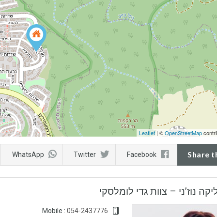
Leaflet
| ©
OpenStreetMap
contri
Share t
WhatsApp
Twitter
Facebook
יקה נוז’ני – צוות גדי לומלסקי
054-2437776
Mobile :