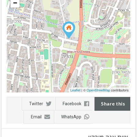
−
Leaflet
| ©
OpenStreetMap
contributors
Share this
Twitter
Facebook
Email
WhatsApp