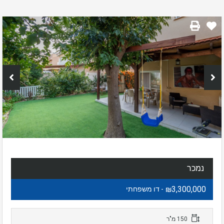
נמכר
₪3,300,000
- דו משפחתי
150 מ"ר