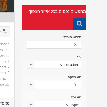
מחפשים נכסים בכל איזור הצפון?
316 מ"ר
חיפוש חופשי
בבלעדיות
צפון הע
בית שעבר שיפוץ, מח
עיר
1. דירת קרקע 4 חד’ משופצת עם ממד וגינה גדולה.
All Locations
2. דירת 4 חד’ משופצת + מרפסת גדולה.
3. דירת 3 חדרים+ מרפסת 60 מ”ר.
סוג עסקה
האזור מ
מבחינה 
הכל
סוג נכס
מאפיינ
All Types