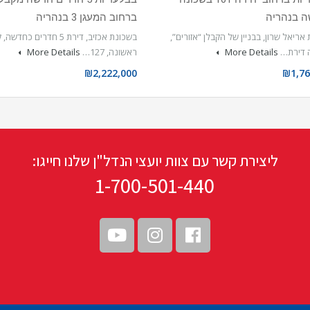
 בנהריה
ברחוב המעגן 3 בנהריה
אריאל שרון, בבניין של הקבלן “אזורים”,
בשכונת אכזיב, דירת 5 חדרים כחד
 דירת…
More Details
ראשונה, 127…
More Details
₪2,222,000
₪1,76
ליצירת קשר עם צוות יועצי הנדל"ן שלנו חייגו:
1-700-501-440