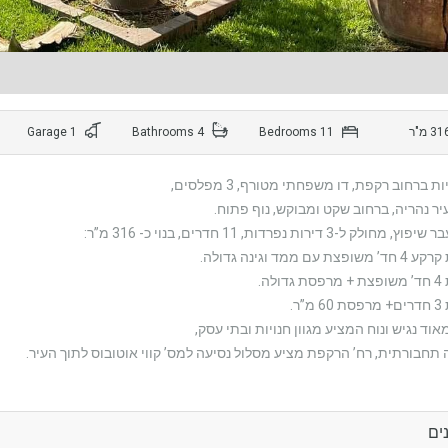
1 Garage
4 Bathrooms
11 Bedrooms
 ברחוב רקפת, דו משפחתי מטורף, 3 מפלסים,
יר נהריה, ברחוב שקט ומבוקש, נוף פתוח.
ולק ל-3 דירות נפרדות, 11 חדרים, בנוי כ- 316 מ”ר:
אוד נגיש ונוח המציע מגוון חנויות ובתי עסק,
תחבורתית, רח’ הרקפת מציע מסלול נסיעה למס’ קווי אוטובוס לתוך העיר.
ים