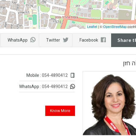
Leaflet
| ©
OpenStreetMap
contri
Share t
WhatsApp
Twitter
Facebook
 חזן
054-4890412
Mobile :
054-4890412
WhatsApp :
Know More