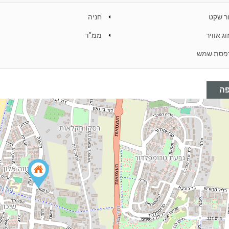
ר שקט
חניה
וג אוויר
ממ"ד
פסת שמש
ה