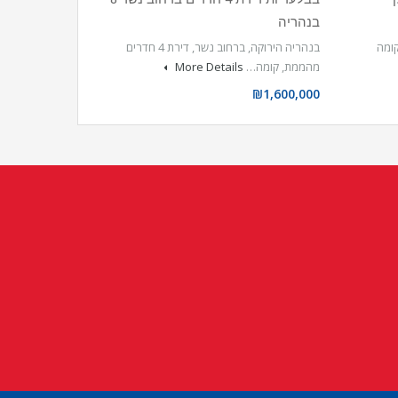
בנהריה
שה, קומה
בנהריה הירוקה, ברחוב נשר, דירת 4 חדרים
מהממת, קומה…
More Details
₪1,600,000