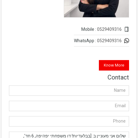
0529409316
Mobile :
0529409316
WhatsApp :
Know More
Contact