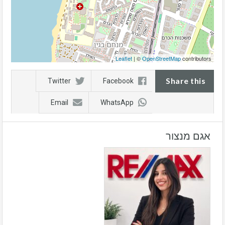
Leaflet
| ©
OpenStreetMap
contributors
Share this
Twitter
Facebook
Email
WhatsApp
אגם מנצור