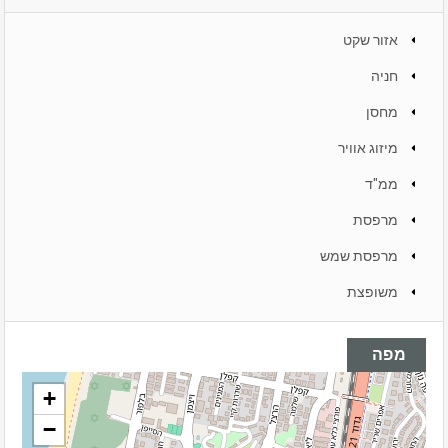
אזור שקט
חניה
מחסן
מיזוג אוויר
ממ"ד
מרפסת
מרפסת שמש
משופצת
מפה
+
−