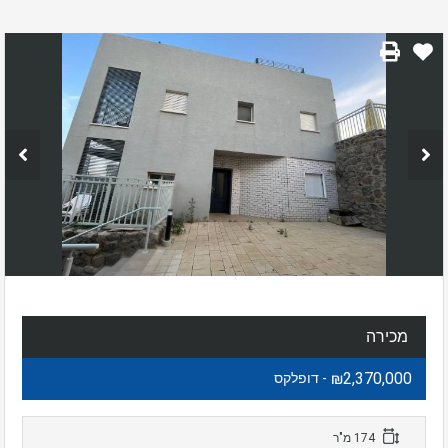
מכירה
₪2,370,000
- דופלקס
174 מ"ר