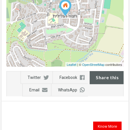
Leaflet
| ©
OpenStreetMap
contributors
Share this
Twitter
Facebook
Email
WhatsApp
Know More