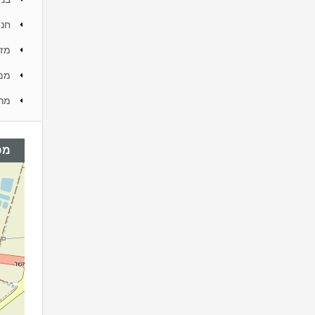
חני
מזג
ממ
מר
מפ