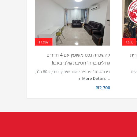
נמכר
השכרה
רית
להשכרה נכס משופץ עם 4 חדרים
גדולים ברח’ חטיבת גולני בעכו!
דירת 4 חד’ יפהפיה לאחר שיפוץ יסודי, כ-80 מ”ר,
More Details
…
₪2,700