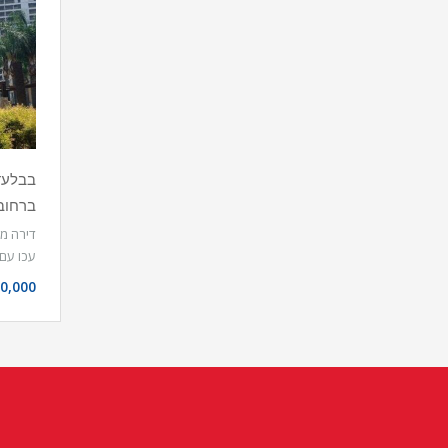
ברחוב 
דירה מצ
עכו ע
0,000