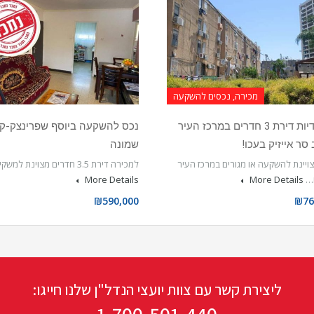
מכירה, נכסים להשקעה
בבלעדיות דירת 3 חדרים במרכז העיר
נכס להשקעה ביוסף שפרינצק-ק
סר אייזיק בעכו!
שמונה
ויינת להשקעה או מגורים במרכז העיר
למכירה דירת 3.5 חדרים מצוינת למשקיעים
ם…
More Details
More Details
₪590,000
₪76
ליצירת קשר עם צוות יועצי הנדל"ן שלנו חייגו: