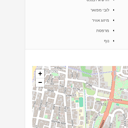
לובי מפואר
מיזוג אוויר
מרפסת
נוף
+
−