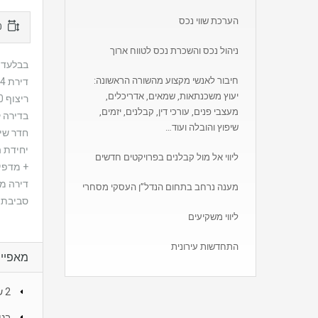
הערכת שווי נכס
110
ניהול נכס והשכרת נכס לטווח ארוך
בבלעדיו
חיבור לאנשי מקצוע מהשורה הראשונה:
דירת 4 חדרים משודרגת, נקייה ושטופת אור,
יעוץ משכנתאות, שמאים, אדריכלים,
ריצוף 80*80, מטבח חדש של אביבי עם שיש מעוצב ופתרונות אחסון מעולים,
מעצבי פנים, עורכי דין, קבלנים, יזמים,
בדירה 
שיפוץ והובלה ועוד…
חדר שיר
יחידת 
ליווי אל מול קבלנים בפרויקטים חדשים
+ מדפים
דירה מ
מענה נרחב בתחום הנדל”ן העסקי מסחרי
סביבת מ
ליווי משקיעים
התחדשות עירונית
מאפיינ
2 שירוקלחת
בני