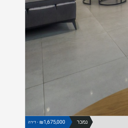
נמכר
₪1,675,000
- דירה