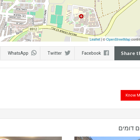
Leaflet
| ©
OpenStreetMap
contri
Share t
WhatsApp
Twitter
Facebook
Know M
ם דומים