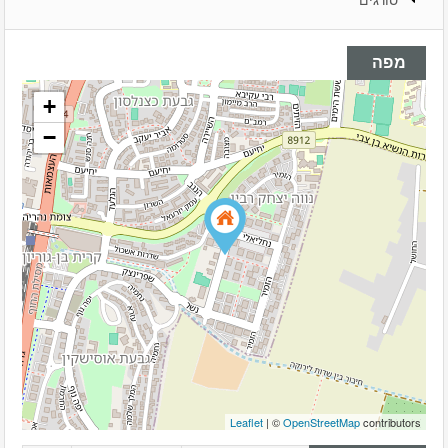
סורגים
מפה
+
−
Leaflet
| ©
OpenStreetMap
contributors