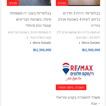
מכירה
מכירה
בבלעדיות- דירת 5 חדרים
בבלעדיות בעכו- דו משפחתי
ברחוב דוגית 4 בשכונת אכזיב
פינתי, בשכונת הבריטיש
נהריה
קוטג’! נכס מיוחד!
יש משהו בדירה הזו שפשוט גורם ללב
דו משפחתי פינתי, בשכונת הבריטיש
להתרחב—עם הנוף…
קוטג’ במזרח העיר. 5…
More Details
More Details
₪2,300,000
₪2,500,000
השכרה, עיסקי מסחרי
משרד להשכרה בקניון עזריאלי
– עכו!