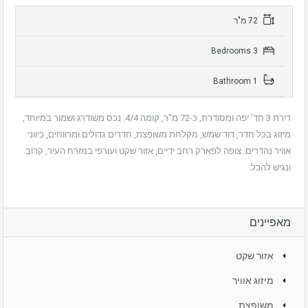
72 מ"ר
3 Bedrooms
1 Bathroom
דירת 3 חד’ יפה ומסודרת, כ-72 מ”ר, קומה 4/4. נכס משודרג ושמור במיוחד,
מיזוג בכל חדר, דוד שמש, מקלחת משופצת, חדרים גדולים ומרווחים, כיווני
אוויר נהדרים. צופה לפארק רחב ידיים, אזור שקט ועורפי במזרח העיר, קרוב
ונגיש להכל.
מאפיינים
אזור שקט
מיזוג אוויר
משופצת