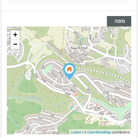
מפה
+
−
Leaflet
| ©
OpenStreetMap
contributors