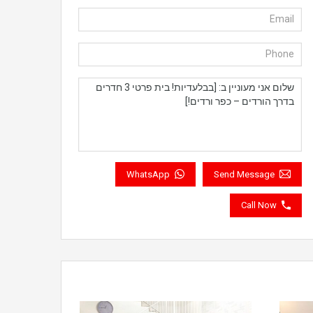
WhatsApp
Send Message
Call Now