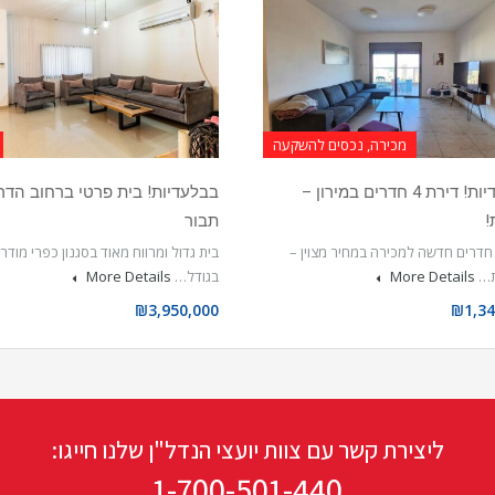
מכירה, נכסים להשקעה
בבלעדיות! דירת 4 חדרים במירון –
בבלעדיות! בית פרטי ברחוב הדר,
!
תבור
ירת 4 חדרים חדשה למכירה במחיר מצוין –
בית גדול ומרווח מאוד בסגנון כפרי מודר
ת…
More Details
בגודל…
More Details
₪3,950,000
₪1,34
ליצירת קשר עם צוות יועצי הנדל"ן שלנו חייגו:
1-700-501-440