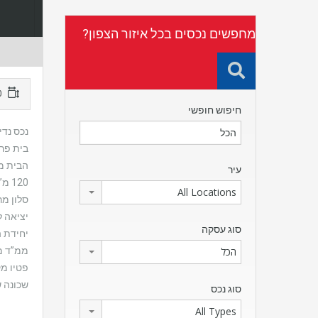
מחפשים נכסים בכל איזור הצפון?
120 מ"ר
חיפוש חופשי
נכס נדי
בית פרט
הבית מתאים במיוחד לבנ
עיר
120 מ”ר בנוי על מגרש של 330 מ”ר – כולו במפלס אחד, בלי מדרגות בכלל!
All Locations
סלון מר
יציאה ל
סוג עסקה
יחידת 
ממ”ד מ
הכל
פטיו מ
שכונה 
סוג נכס
All Types