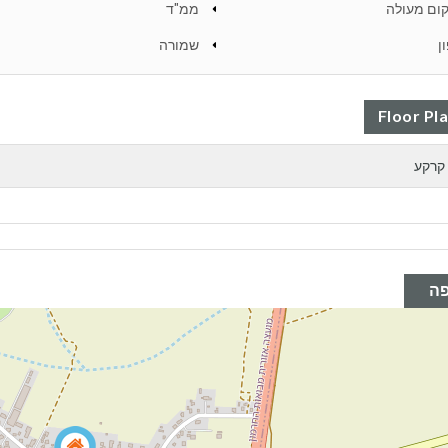
ום מעולה
ממ"ד
ן
שמורה
Floor Pl
קרקע
ה