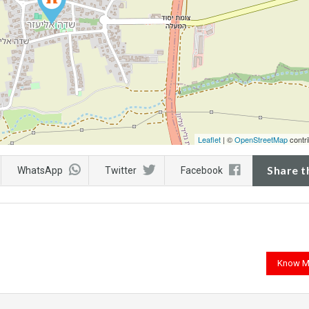
Leaflet
| ©
OpenStreetMap
contri
Share t
WhatsApp
Twitter
Facebook
Know M