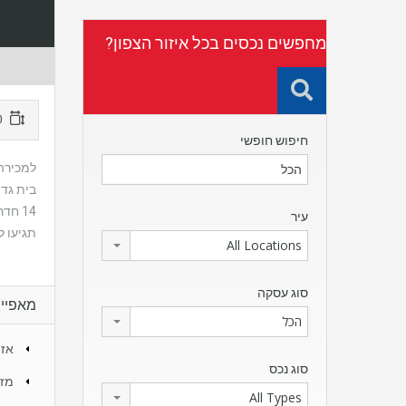
מחפשים נכסים בכל איזור הצפון?
360 מ"ר
חיפוש חופשי
למכירה
בית גדול מרשים ונעים. כ-0
14 חדרים (חדרים וסלון), 7 מקלחות ו 7 חניות. ניתן לחלק את הבית ל -6 יחידות דיור נפרדות. מתאים מאוד למשפחה גדולה ולשימושים נוספים
עיר
תגיעו 
All Locations
סוג עסקה
מאפיינ
הכל
אזו
סוג נכס
מזג
All Types