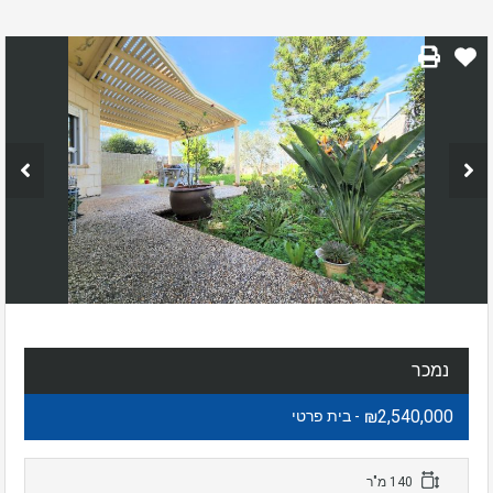
נמכר
₪2,540,000
- בית פרטי
140 מ"ר