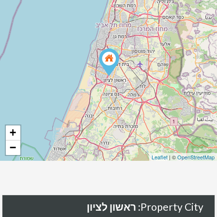
+
−
Leaflet
| ©
OpenStreetMap
Property City:
ראשון לציון