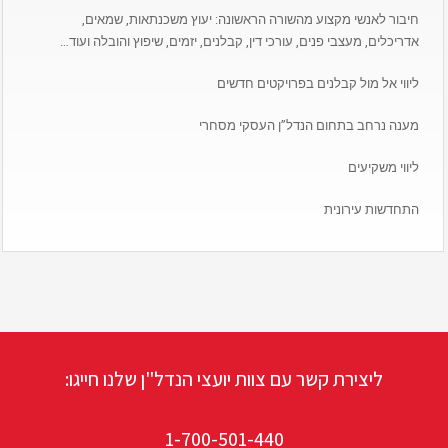
חיבור לאנשי מקצוע מהשורה הראשונה: יעוץ משכנתאות, שמאים,
אדריכלים, מעצבי פנים, עורכי דין, קבלנים, יזמים, שיפוץ והובלה ועוד…
ליווי אל מול קבלנים בפרויקטים חדשים
מענה נרחב בתחום הנדל”ן העסקי מסחרי
ליווי משקיעים
התחדשות עירונית
ליצירת קשר עם צוות יועצי הנדל"ן שלנו חייגו:
1-700-501-440