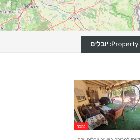
Property 
יובלים
נמכר
ות! למכירה ביישוב יובלים וילה