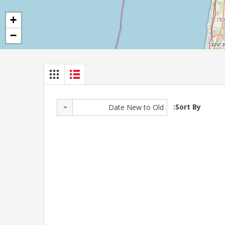
+
−
Sort By:
Date New to Old