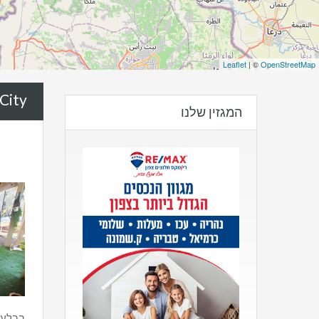
Leaflet
| ©
OpenStreetMap
City:
המגזין שלנו
בבלעדי