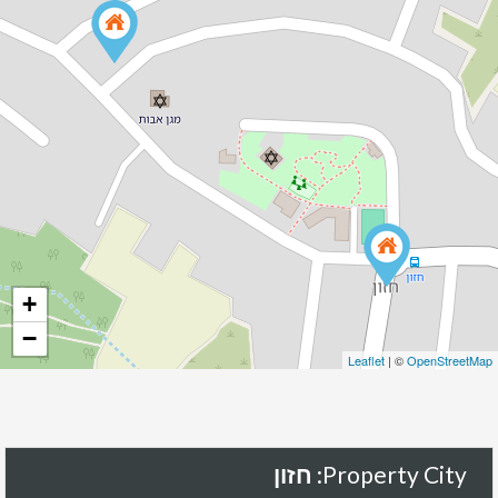
+
−
Leaflet
| ©
OpenStreetMap
Property City:
חזון