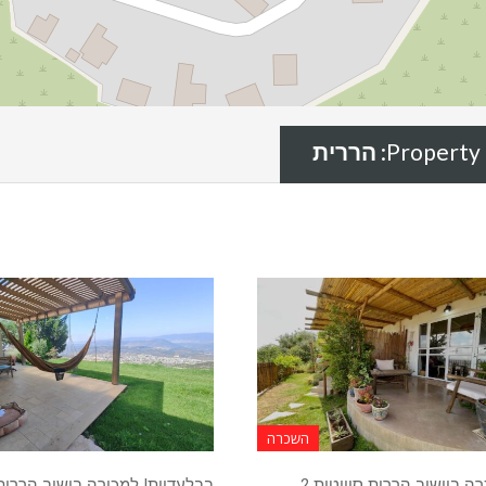
Property 
הררית
השכרה
להשכרה ביישוב הררית סוויטות 2