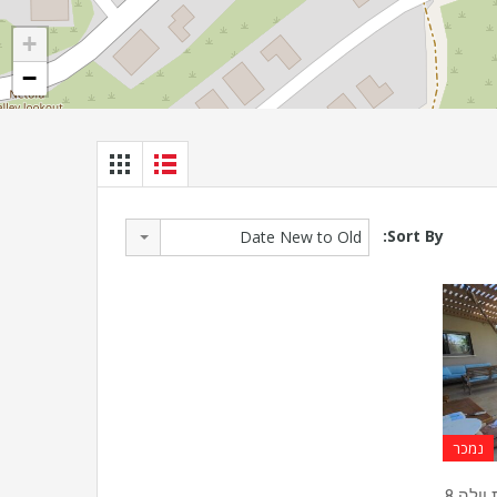
+
−
Sort By:
Date New to Old
נמכר
בבלעדיות! למכירה בישוב הררית וילה 8