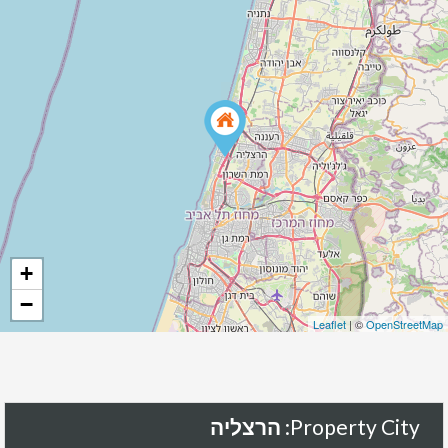
+
−
Leaflet
| ©
OpenStreetMap
Property City:
הרצליה