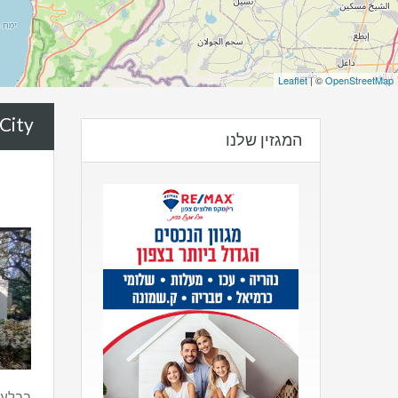
Leaflet
| ©
OpenStreetMap
City:
המגזין שלנו
בבלעדי