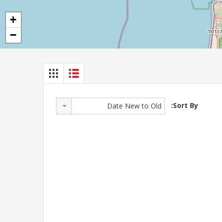
+
−
Sort By:
Date New to Old