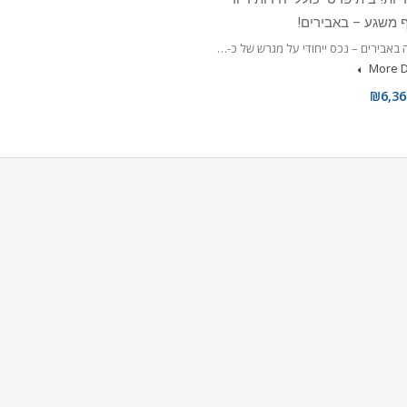
ף משגע – באבירים!
באבירים – נכס ייחודי על מגרש של כ-…
More D
₪6,36